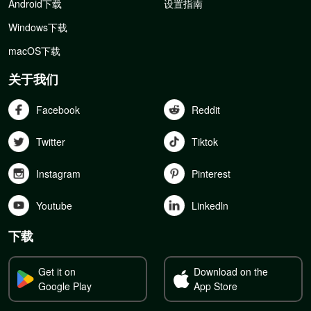
Android下载
设置指南
Windows下载
macOS下载
关于我们
Facebook
Reddit
Twitter
Tiktok
Instagram
Pinterest
Youtube
Linkedln
下载
Get it on
Download on the
Google Play
App Store