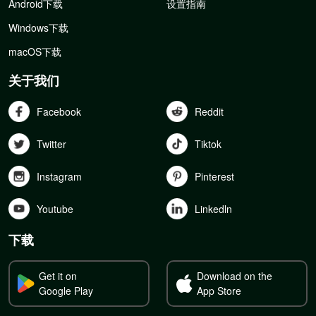
Android下载
设置指南
Windows下载
macOS下载
关于我们
Facebook
Reddit
Twitter
Tiktok
Instagram
Pinterest
Youtube
Linkedln
下载
Get it on
Download on the
Google Play
App Store