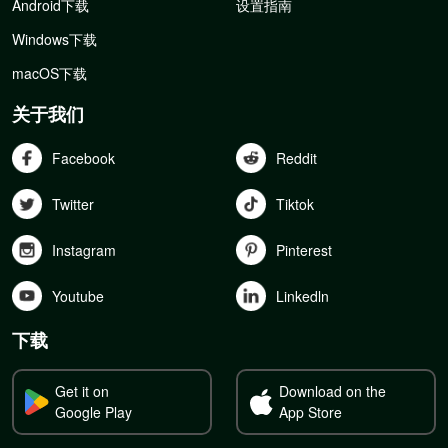
Android下载
设置指南
Windows下载
macOS下载
关于我们
Facebook
Reddit
Twitter
Tiktok
Instagram
Pinterest
Youtube
Linkedln
下载
Get it on
Download on the
Google Play
App Store