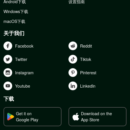
Android下载
设置指南
Windows下载
macOS下载
关于我们
Facebook
Reddit
Twitter
Tiktok
Instagram
Pinterest
Youtube
Linkedln
下载
Get it on
Download on the
Google Play
App Store