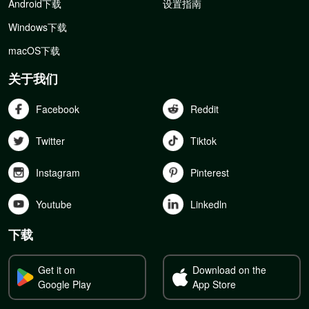
Android下载
设置指南
Windows下载
macOS下载
关于我们
Facebook
Reddit
Twitter
Tiktok
Instagram
Pinterest
Youtube
Linkedln
下载
Get it on
Download on the
Google Play
App Store